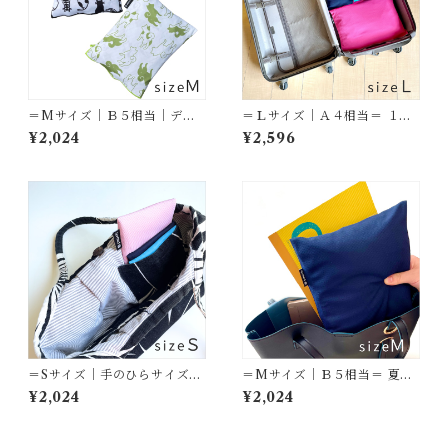
＝Mサイズ｜Ｂ５相当｜デザ
＝Ｌサイズ｜Ａ４相当＝ １～
イン＝ おでかけを楽しく彩る
２泊の旅の着替えに
¥2,024
¥2,596
柄シリーズ
＝Sサイズ｜手のひらサイズ＝
＝Mサイズ｜Ｂ５相当＝ 夏の
衛生用品・ガジェット・小物
１泊旅行・ジム・日常に
¥2,024
¥2,024
に