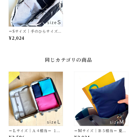
＝Sサイズ｜手のひらサイズ＝
衛生用品・ガジェット・小物
¥2,024
に
同じカテゴリの商品
＝Ｌサイズ｜Ａ４相当＝ １～
＝Mサイズ｜Ｂ５相当＝ 夏の
２泊の旅の着替えに
１泊旅行・ジム・日常に